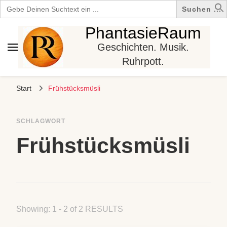
Search
for:
PhantasieRaum
Geschichten. Musik.
Ruhrpott.
Start
Frühstücksmüsli
SCHLAGWORT
Frühstücksmüsli
Showing: 1 - 2 of 2 RESULTS