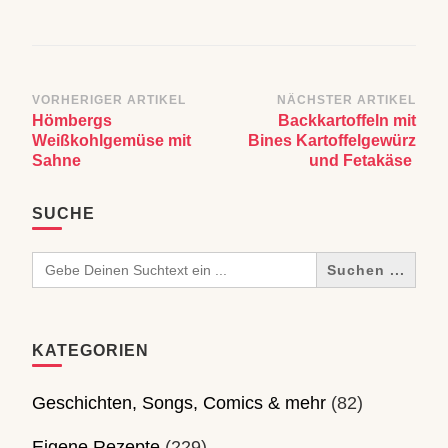
Beitragsnavigation
VORHERIGER ARTIKEL
NÄCHSTER ARTIKEL
Hömbergs
Backkartoffeln mit
Weißkohlgemüse mit
Bines Kartoffelgewürz
Sahne
und Fetakäse
SUCHE
Search
for:
KATEGORIEN
Geschichten, Songs, Comics & mehr
(82)
Eigene Rezepte
(229)