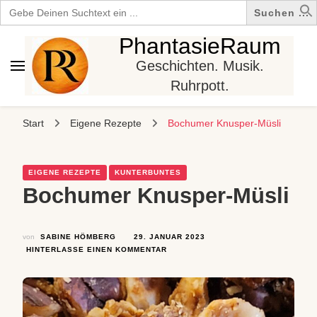
Search
for:
PhantasieRaum
Geschichten. Musik.
Ruhrpott.
Start
Eigene Rezepte
Bochumer Knusper-Müsli
EIGENE REZEPTE
KUNTERBUNTES
Bochumer Knusper-Müsli
von
SABINE HÖMBERG
29. JANUAR 2023
ZU
HINTERLASSE EINEN KOMMENTAR
BOCHUMER
KNUSPER-
MÜSLI