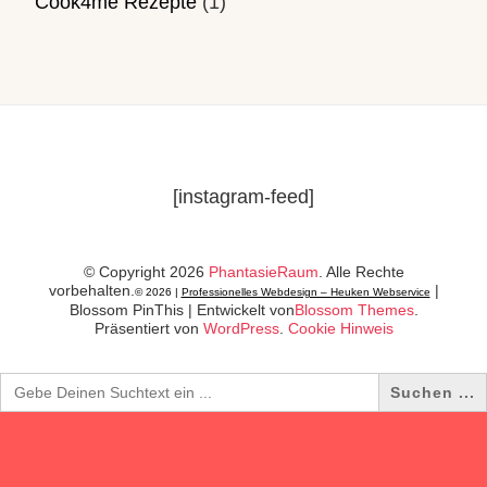
Cook4me Rezepte
(1)
[instagram-feed]
© Copyright 2026
PhantasieRaum
. Alle Rechte
vorbehalten.
|
© 2026 |
Professionelles Webdesign – Heuken Webservice
Blossom PinThis | Entwickelt von
Blossom Themes
.
Präsentiert von
WordPress
.
Cookie Hinweis
Search
for: