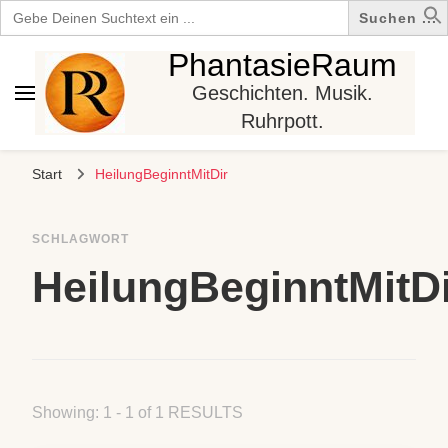
Search
for:
PhantasieRaum
Geschichten. Musik.
Ruhrpott.
Start
HeilungBeginntMitDir
SCHLAGWORT
HeilungBeginntMitD
Showing: 1 - 1 of 1 RESULTS