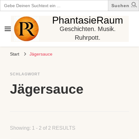
Search
for:
PhantasieRaum
Geschichten. Musik.
Ruhrpott.
Start
Jägersauce
SCHLAGWORT
Jägersauce
Showing: 1 - 2 of 2 RESULTS