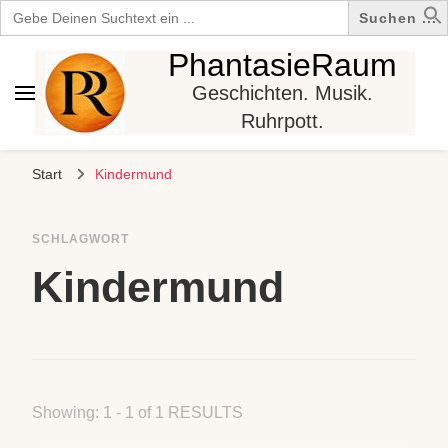
Search
for:
PhantasieRaum
Geschichten. Musik.
Ruhrpott.
Start
Kindermund
SCHLAGWORT
Kindermund
Showing: 1 - 1 of 1 RESULTS