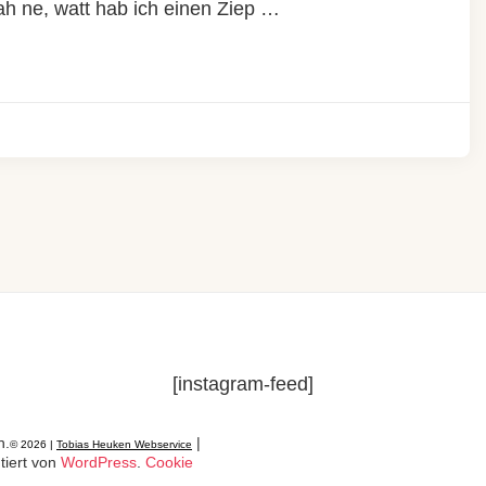
h ne, watt hab ich einen Ziep …
[instagram-feed]
n.
|
© 2026 |
Tobias Heuken Webservice
tiert von
WordPress
.
Cookie