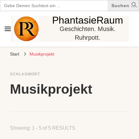
Search
for:
PhantasieRaum
Geschichten. Musik.
Ruhrpott.
Start
Musikprojekt
SCHLAGWORT
Musikprojekt
Showing: 1 - 5 of 5 RESULTS