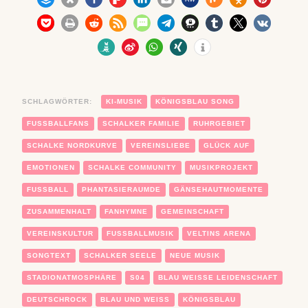
SCHLAGWÖRTER:
KI-MUSIK
KÖNIGSBLAU SONG
FUSSBALLFANS
SCHALKER FAMILIE
RUHRGEBIET
SCHALKE NORDKURVE
VEREINSLIEBE
GLÜCK AUF
EMOTIONEN
SCHALKE COMMUNITY
MUSIKPROJEKT
FUSSBALL
PHANTASIERAUMDE
GÄNSEHAUTMOMENTE
ZUSAMMENHALT
FANHYMNE
GEMEINSCHAFT
VEREINSKULTUR
FUSSBALLMUSIK
VELTINS ARENA
SONGTEXT
SCHALKER SEELE
NEUE MUSIK
STADIONATMOSPHÄRE
S04
BLAU WEISSE LEIDENSCHAFT
DEUTSCHROCK
BLAU UND WEISS
KÖNIGSBLAU