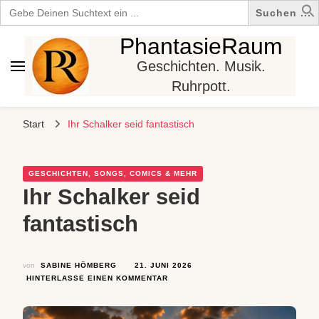
Search
for:
PhantasieRaum
Geschichten. Musik.
Ruhrpott.
Start
Ihr Schalker seid fantastisch
GESCHICHTEN, SONGS, COMICS & MEHR
Ihr Schalker seid
fantastisch
von
SABINE HÖMBERG
21. JUNI 2026
ZU
HINTERLASSE EINEN KOMMENTAR
IHR
SCHALKER
SEID