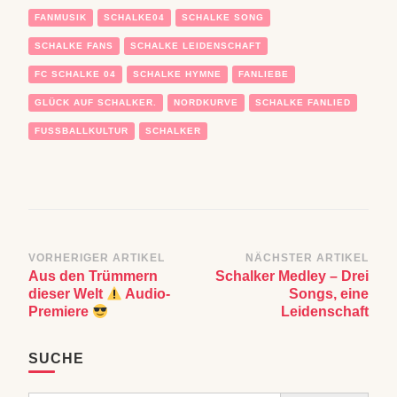
FANMUSIK
SCHALKE04
SCHALKE SONG
SCHALKE FANS
SCHALKE LEIDENSCHAFT
FC SCHALKE 04
SCHALKE HYMNE
FANLIEBE
GLÜCK AUF SCHALKER.
NORDKURVE
SCHALKE FANLIED
FUSSBALLKULTUR
SCHALKER
Beitragsnavigation
VORHERIGER ARTIKEL
NÄCHSTER ARTIKEL
Aus den Trümmern
Schalker Medley – Drei
dieser Welt
Audio-
Songs, eine
Premiere
Leidenschaft
SUCHE