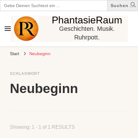
Search
for:
PhantasieRaum
Geschichten. Musik.
Ruhrpott.
Start
Neubeginn
SCHLAGWORT
Neubeginn
Showing: 1 - 1 of 1 RESULTS