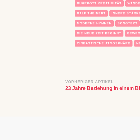
RUHRPOTT KREATIVITÄT
WANDE
RALF THEINERT
INNERE STÄRK
MODERNE HYMNEN
SONGTEXT
DIE NEUE ZEIT BEGINNT
BEWEG
CINEASTISCHE ATMOSPHÄRE
N
Beitragsnavigatio
VORHERIGER ARTIKEL
23 Jahre Beziehung in einem B