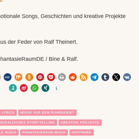
otionale Songs, Geschichten und kreative Projekte
s der Feder von Ralf Theinert.
hantasieRaumDE / Bine & Ralf.
1
 LYRICS
MUSIK AUS DEM RUHRGEBIET
USIKALISCHES STORYTELLING
KREATIVE PROJEKTE
LE MUSIK
PHANTASIERAUM MUSIK
HOFFNUNG