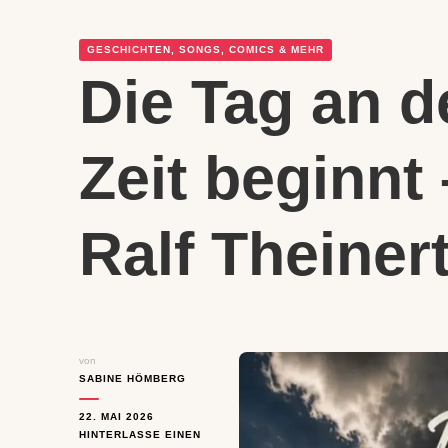
GESCHICHTEN, SONGS, COMICS & MEHR
Die Tag an 
Zeit beginnt
Ralf Theiner
von
SABINE HÖMBERG
22. MAI 2026
HINTERLASSE EINEN