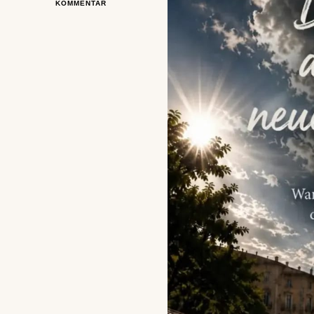
ZU
KOMMENTAR
DIE
TAG
AN
DEM
DIE
NEUE
ZEIT
BEGINNT
–
EIN
SONG
VON
RALF
THEINERT