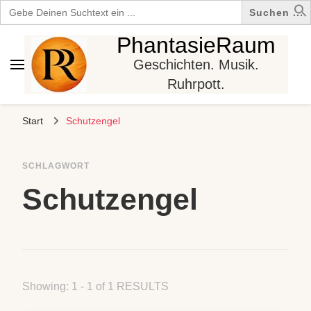
Search
for:
PhantasieRaum
Geschichten. Musik.
Ruhrpott.
Start
Schutzengel
SCHLAGWORT
Schutzengel
Showing: 1 - 1 of 1 RESULTS