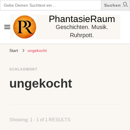
Search
for:
PhantasieRaum
Geschichten. Musik.
Ruhrpott.
Start
ungekocht
SCHLAGWORT
ungekocht
Showing: 1 - 1 of 1 RESULTS