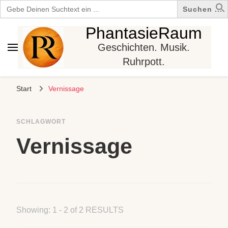
Search
for:
PhantasieRaum
Geschichten. Musik.
Ruhrpott.
Start
Vernissage
SCHLAGWORT
Vernissage
Showing: 1 - 2 of 2 RESULTS