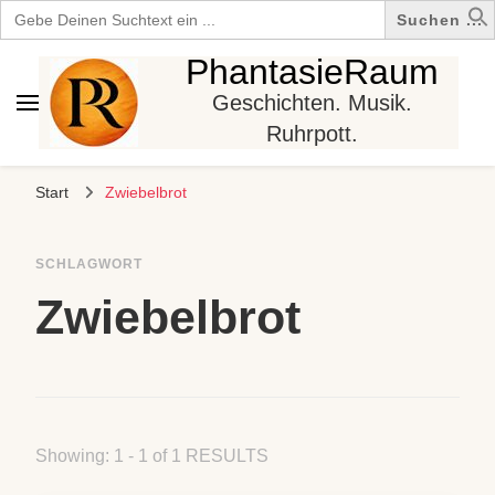
Search
for:
PhantasieRaum
Geschichten. Musik.
Ruhrpott.
Start
Zwiebelbrot
SCHLAGWORT
Zwiebelbrot
Showing: 1 - 1 of 1 RESULTS