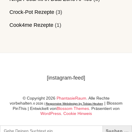
Crock-Pot Rezepte
(3)
Cook4me Rezepte
(1)
[instagram-feed]
© Copyright 2026
PhantasieRaum
. Alle Rechte
vorbehalten.
|
Blossom
© 2026 |
Responsive Webdesign by Tobias Heuken
PinThis | Entwickelt von
Blossom Themes
. Präsentiert von
WordPress
.
Cookie Hinweis
Search