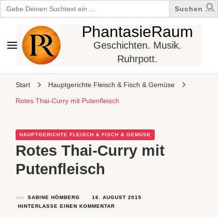
Search
for:
PhantasieRaum
Geschichten. Musik.
Ruhrpott.
Start
Hauptgerichte Fleisch & Fisch & Gemüse
Rotes Thai-Curry mit Putenfleisch
HAUPTGERICHTE FLEISCH & FISCH & GEMÜSE
Rotes Thai-Curry mit
Putenfleisch
von
SABINE HÖMBERG
16. AUGUST 2015
ZU
HINTERLASSE EINEN KOMMENTAR
ROTES