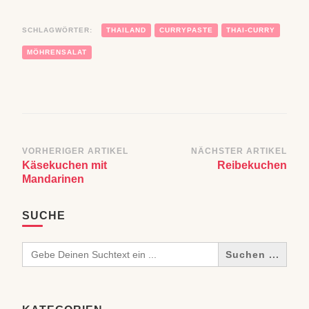
SCHLAGWÖRTER:
THAILAND
CURRYPASTE
THAI-CURRY
MÖHRENSALAT
Beitragsnavigation
VORHERIGER ARTIKEL
NÄCHSTER ARTIKEL
Käsekuchen mit
Reibekuchen
Mandarinen
SUCHE
Search
for: