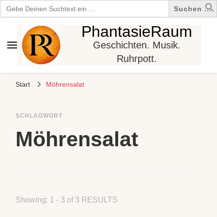
Search
for:
PhantasieRaum
Geschichten. Musik.
Ruhrpott.
Start
Möhrensalat
SCHLAGWORT
Möhrensalat
Showing: 1 - 3 of 3 RESULTS