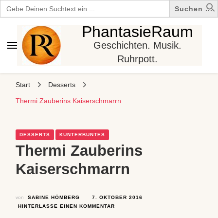
Search
for:
PhantasieRaum
Geschichten. Musik.
Ruhrpott.
Start
Desserts
Thermi Zauberins Kaiserschmarrn
DESSERTS
KUNTERBUNTES
Thermi Zauberins
Kaiserschmarrn
von
SABINE HÖMBERG
7. OKTOBER 2016
ZU
HINTERLASSE EINEN KOMMENTAR
THERMI