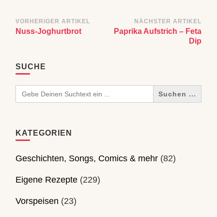
Beitragsnavigation
VORHERIGER ARTIKEL
NÄCHSTER ARTIKEL
Nuss-Joghurtbrot
Paprika Aufstrich – Feta
Dip
SUCHE
Search
for:
KATEGORIEN
Geschichten, Songs, Comics & mehr
(82)
Eigene Rezepte
(229)
Vorspeisen
(23)