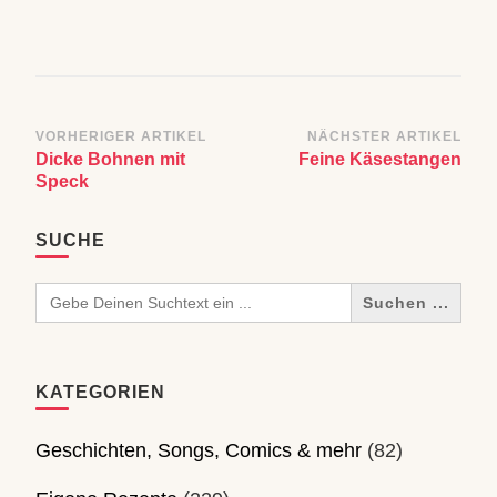
Beitragsnavigation
VORHERIGER ARTIKEL
NÄCHSTER ARTIKEL
Dicke Bohnen mit
Feine Käsestangen
Speck
SUCHE
Search
for:
KATEGORIEN
Geschichten, Songs, Comics & mehr
(82)