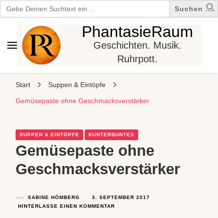
Search
for:
PhantasieRaum
Geschichten. Musik.
Ruhrpott.
Start
Suppen & Eintöpfe
Gemüsepaste ohne Geschmacksverstärker
SUPPEN & EINTÖPFE
KUNTERBUNTES
Gemüsepaste ohne
Geschmacksverstärker
von
SABINE HÖMBERG
3. SEPTEMBER 2017
ZU
HINTERLASSE EINEN KOMMENTAR
GEMÜSEPASTE