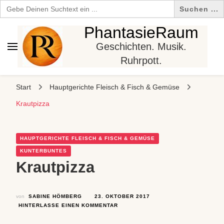
Search
for:
PhantasieRaum
Geschichten. Musik.
Ruhrpott.
Start
Hauptgerichte Fleisch & Fisch & Gemüse
Krautpizza
HAUPTGERICHTE FLEISCH & FISCH & GEMÜSE
KUNTERBUNTES
Krautpizza
von
SABINE HÖMBERG
23. OKTOBER 2017
ZU
HINTERLASSE EINEN KOMMENTAR
KRAUTPIZZA