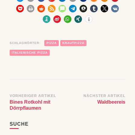
SCHLAGWÖRTER:
PIZZA
KRAUTPIZZA
ITALIENISCHE PIZZA
Beitragsnavigation
VORHERIGER ARTIKEL
NÄCHSTER ARTIKEL
Bines Rotkohl mit
Waldbeereis
Dörrpflaumen
SUCHE