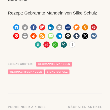
Rezept:
Gebrannte Mandeln von Silke Schulz
SCHLAGWÖRTER:
GEBRANNTE MANDELN
WEIHNACHTSMANDELN
SILKE SCHULZ
Beitragsnavigation
VORHERIGER ARTIKEL
NÄCHSTER ARTIKEL