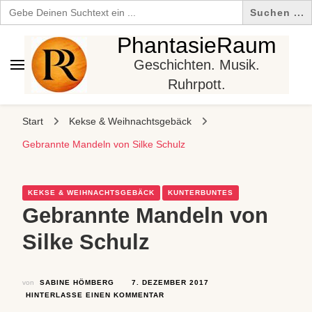
Search
for:
PhantasieRaum
Geschichten. Musik.
Ruhrpott.
Start
Kekse & Weihnachtsgebäck
Gebrannte Mandeln von Silke Schulz
KEKSE & WEIHNACHTSGEBÄCK
KUNTERBUNTES
Gebrannte Mandeln von
Silke Schulz
von
SABINE HÖMBERG
7. DEZEMBER 2017
ZU
HINTERLASSE EINEN KOMMENTAR
GEBRANNTE