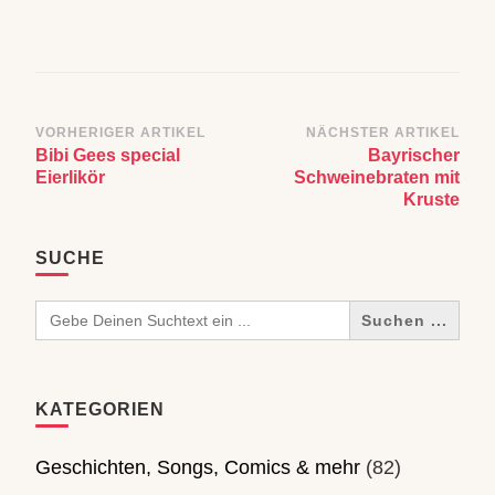
Beitragsnavigation
VORHERIGER ARTIKEL
NÄCHSTER ARTIKEL
Bibi Gees special
Bayrischer
Eierlikör
Schweinebraten mit
Kruste
SUCHE
Search
for:
KATEGORIEN
Geschichten, Songs, Comics & mehr
(82)