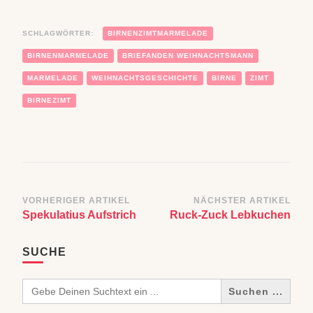
SCHLAGWÖRTER:
BIRNENZIMTMARMELADE
BIRNENMARMELADE
BRIEFANDEN WEIHNACHTSMANN
MARMELADE
WEIHNACHTSGESCHICHTE
BIRNE
ZIMT
BIRNEZIMT
Beitragsnavigation
VORHERIGER ARTIKEL
NÄCHSTER ARTIKEL
Spekulatius Aufstrich
Ruck-Zuck Lebkuchen
SUCHE
Search
for: