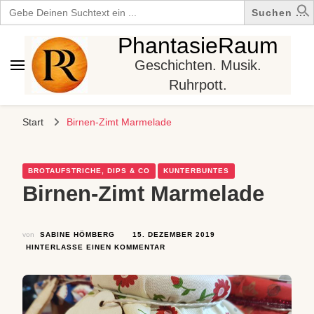
Search
for:
PhantasieRaum
Geschichten. Musik.
Ruhrpott.
Start
Birnen-Zimt Marmelade
BROTAUFSTRICHE, DIPS & CO
KUNTERBUNTES
Birnen-Zimt Marmelade
von
SABINE HÖMBERG
15. DEZEMBER 2019
ZU
HINTERLASSE EINEN KOMMENTAR
BIRNEN-
ZIMT
MARMELADE