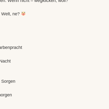
sen. Wenn nicht – wegklicken, woll?
en Welt, ne?
arbenpracht
 Nacht
n Sorgen
rmorgen