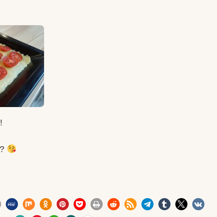
!
l?
4