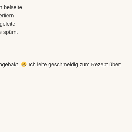
h beiseite
erliern
geleite
e spürn.
abgehakt.
Ich leite geschmeidig zum Rezept über: