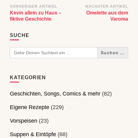
Beitragsnavigation
VORHERIGER ARTIKEL
NÄCHSTER ARTIKEL
Kevin allein zu Haus –
Omelette aus dem
fiktive Geschichte
Varoma
SUCHE
Search
for:
KATEGORIEN
Geschichten, Songs, Comics & mehr
(82)
Eigene Rezepte
(229)
Vorspeisen
(23)
Suppen & Eintöpfe
(68)