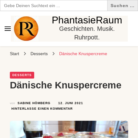
Search
for:
PhantasieRaum
Geschichten. Musik.
Ruhrpott.
Start
Desserts
Dänische Knuspercreme
DESSERTS
Dänische Knuspercreme
von
SABINE HÖMBERG
12. JUNI 2021
ZU
HINTERLASSE EINEN KOMMENTAR
DÄNISCHE
KNUSPERCREME