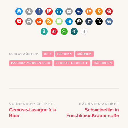
SCHLAGWÖRTER:
REIS
PAPRIKA
MÖHREN
PAPRIKA-MÖHREN-REIS
LEICHTE GERICHTE
HÄHNCHEN
Beitragsnavigation
VORHERIGER ARTIKEL
NÄCHSTER ARTIKEL
Gemüse-Lasagne á la
Schweinefilet in
Bine
Frischkäse-Kräutersoße