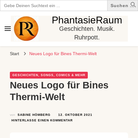
Search
for:
PhantasieRaum
Geschichten. Musik.
Ruhrpott.
Start
Neues Logo für Bines Thermi-Welt
GESCHICHTEN, SONGS, COMICS & MEHR
Neues Logo für Bines
Thermi-Welt
von
SABINE HÖMBERG
12. OKTOBER 2021
ZU
HINTERLASSE EINEN KOMMENTAR
NEUES
LOGO
FÜR