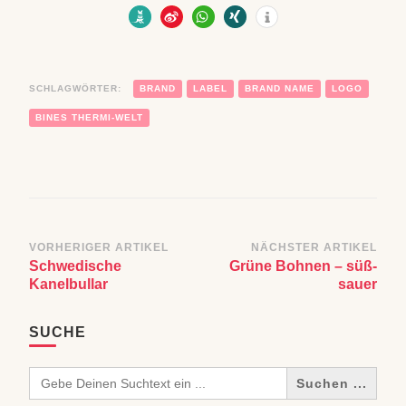
SCHLAGWÖRTER:
BRAND
LABEL
BRAND NAME
LOGO
BINES THERMI-WELT
Beitragsnavigation
VORHERIGER ARTIKEL
NÄCHSTER ARTIKEL
Schwedische
Grüne Bohnen – süß-
Kanelbullar
sauer
SUCHE
Search
for: