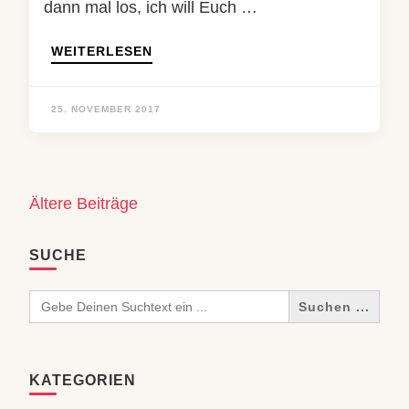
dann mal los, ich will Euch …
WEITERLESEN
25. NOVEMBER 2017
Beitragsnavigation
Ältere Beiträge
SUCHE
Search
for:
KATEGORIEN