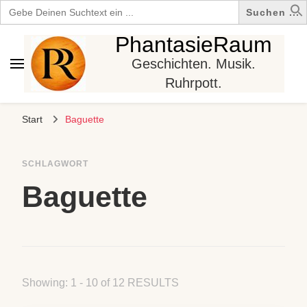
Search
for:
PhantasieRaum
Geschichten. Musik.
Ruhrpott.
Start
Baguette
SCHLAGWORT
Baguette
Showing: 1 - 10 of 12 RESULTS