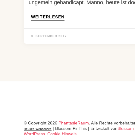
ungemein gehandicapt. Manno, heute ist doc
WEITERLESEN
3. SEPTEMBER 2017
© Copyright 2026
PhantasieRaum
. Alle Rechte vorbehalte
|
Blossom PinThis | Entwickelt von
Blossom
Heuken Webservice
WordPress
.
Cookie Hinweis