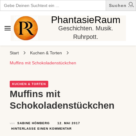
Search
for:
PhantasieRaum
Geschichten. Musik.
Ruhrpott.
Start
Kuchen & Torten
Muffins mit Schokoladenstückchen
KUCHEN & TORTEN
Muffins mit
Schokoladenstückchen
von
SABINE HÖMBERG
12. MAI 2017
ZU
HINTERLASSE EINEN KOMMENTAR
MUFFINS