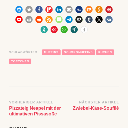
SCHLAGWÖRTER:
MUFFINS
SCHOKOMUFFINS
KUCHEN
TÖRTCHEN
Beitragsnavigation
VORHERIGER ARTIKEL
NÄCHSTER ARTIKEL
Pizzateig Neapel mit der
Zwiebel-Käse-Soufflè
ultimativen Pissasoße