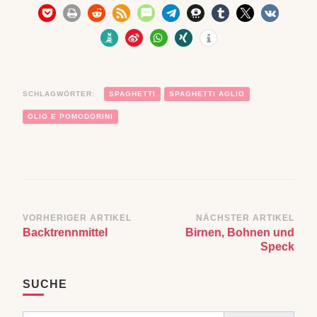
SCHLAGWÖRTER:
SPAGHETTI
SPAGHETTI AGLIO
OLIO E POMODORINI
Beitragsnavigation
VORHERIGER ARTIKEL
NÄCHSTER ARTIKEL
Backtrennmittel
Birnen, Bohnen und
Speck
SUCHE
Search