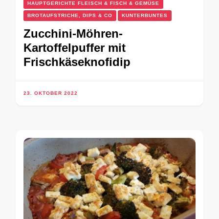
HAUPTGERICHTE FLEISCH & FISCH & GEMÜSE
BROTAUFSTRICHE, DIPS & CO
KUNTERBUNTES
Zucchini-Möhren-
Kartoffelpuffer mit
Frischkäseknofidip
23. OKTOBER 2022