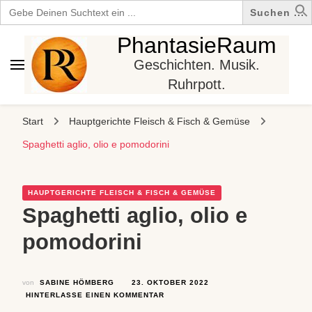
Search
for:
PhantasieRaum
Geschichten. Musik.
Ruhrpott.
Start
Hauptgerichte Fleisch & Fisch & Gemüse
Spaghetti aglio, olio e pomodorini
HAUPTGERICHTE FLEISCH & FISCH & GEMÜSE
Spaghetti aglio, olio e
pomodorini
von
SABINE HÖMBERG
23. OKTOBER 2022
ZU
HINTERLASSE EINEN KOMMENTAR
SPAGHETTI