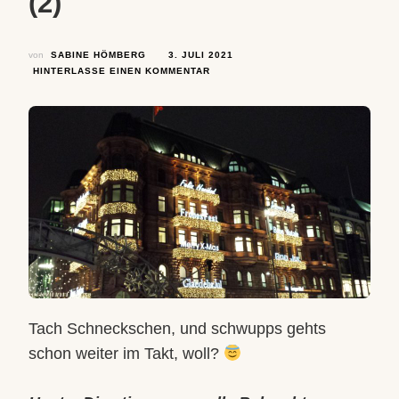
(2)
von
SABINE HÖMBERG
3. JULI 2021
ZU
HINTERLASSE EINEN KOMMENTAR
DIE
BEHÖRDE
–
ODER
DIE
UNENDLICHE
GESCHICHTE
EINES
WEIHNACHTSBAUMES
(2)
Tach Schneckschen, und schwupps gehts
schon weiter im Takt, woll?