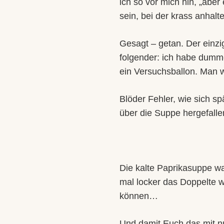
ich so vor mich hin, „aber
sein, bei der krass anhal
Gesagt – getan. Der einzi
folgender: ich habe dumme
ein Versuchsballon. Man wi
Blöder Fehler, wie sich sp
über die Suppe hergefall
Die kalte Paprikasuppe wa
mal locker das Doppelte 
können…
Und damit Euch das mit nu