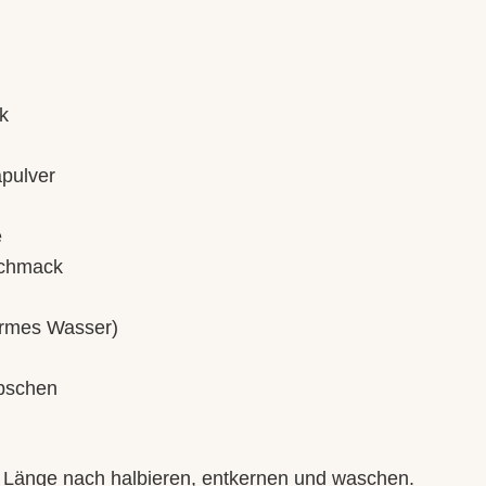
k
apulver
e
schmack
rmes Wasser)
übschen
r Länge nach halbieren, entkernen und waschen.