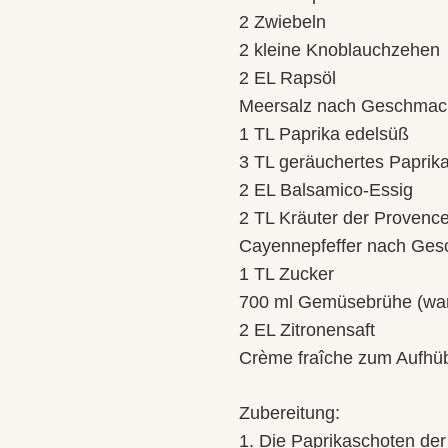
2 Zwiebeln
2 kleine Knoblauchzehen
2 EL Rapsöl
Meersalz nach Geschmac
1 TL Paprika edelsüß
3 TL geräuchertes Paprik
2 EL Balsamico-Essig
2 TL Kräuter der Provenc
Cayennepfeffer nach Ge
1 TL Zucker
700 ml Gemüsebrühe (wa
2 EL Zitronensaft
Crème fraîche zum Aufh
Zubereitung:
1. Die Paprikaschoten de