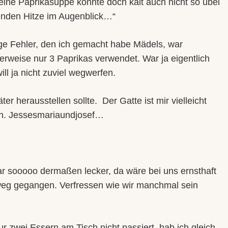
 eine Paprikasuppe könnte doch kalt auch nicht so übel
tenden Hitze im Augenblick…“
ge Fehler, den ich gemacht habe Mädels, war
rweise nur 3 Paprikas verwendet. War ja eigentlich
ll ja nicht zuviel wegwerfen.
äter herausstellen sollte.
Der Gatte ist mir vielleicht
en. Jessesmariaundjosef…
r sooooo dermaßen lecker, da wäre bei uns ernsthaft
weg gegangen. Verfressen wie wir manchmal sein
r zwei Essern am Tisch nicht passiert, hab ich gleich