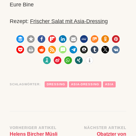
Eure Bine
Rezept:
Frischer Salat mit Asia-Dressing
SCHLAGWÖRTER:
DRESSING
ASIA-DRESSING
ASIA
Beitragsnavigation
VORHERIGER ARTIKEL
NÄCHSTER ARTIKEL
Helens Bircher Müsli
Obatzter von