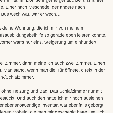
n wir auffm Dorf sehr gerne gehabt. Bei uns fuhren
e. Einer nach Meschede, der andere nach
 Bus wech war, war er wech…
zekleine Wohnung, die ich mir von meinem
fsausbildungsbeihilfe so gerade eben leisten konnte,
Vorher war’s nur eins. Steigerung um einhundert
ei Zimmer, dann meine ich auch zwei Zimmer. Einen
. Man stand, wenn man die Tür öffnete, direkt in der
-/Schlafzimmer.
 ohne Heizung und Bad. Das Schlafzimmer nur mit
estückt. Und auch den hatte ich mir noch ausleihen
erlebensnotwendige Inventar, war ebenfalls geborgt
erten Möbeln, die man mir geschenkt hatte, weil ich