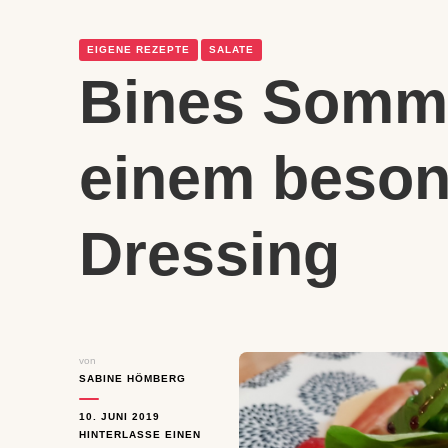
EIGENE REZEPTE
SALATE
Bines Somme
einem beso
Dressing
von
SABINE HÖMBERG
10. JUNI 2019
HINTERLASSE EINEN