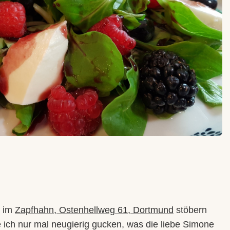
r im
Zapfhahn, Ostenhellweg 61, Dortmund
stöbern
e ich nur mal neugierig gucken, was die liebe Simone