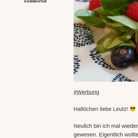
ZU
KOMMENTAR
BINES
SOMMERSALAT
MIT
EINEM
BESONDEREN
DRESSING
#Werbung
Hallöchen liebe Leutz!
Neulich bin ich mal wiede
gewesen. Eigentlich wollt