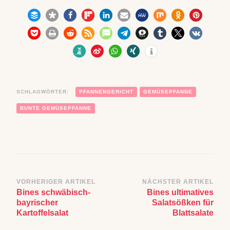
SCHLAGWÖRTER:
PFANNENGERICHT
GEMÜSEPFANNE
BUNTE GEMÜSEPFANNE
Beitragsnavigation
VORHERIGER ARTIKEL
NÄCHSTER ARTIKEL
Bines schwäbisch-
Bines ultimatives
bayrischer
Salatsößken für
Kartoffelsalat
Blattsalate