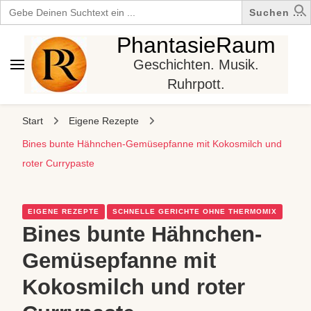
Search
for:
PhantasieRaum
Geschichten. Musik.
Ruhrpott.
Start
Eigene Rezepte
Bines bunte Hähnchen-Gemüsepfanne mit Kokosmilch und
roter Currypaste
EIGENE REZEPTE
SCHNELLE GERICHTE OHNE THERMOMIX
Bines bunte Hähnchen-
Gemüsepfanne mit
Kokosmilch und roter