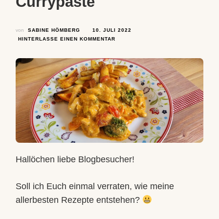
Currypaste
von
SABINE HÖMBERG
10. JULI 2022
ZU
HINTERLASSE EINEN KOMMENTAR
BINES
BUNTE
HÄHNCHEN-
GEMÜSEPFANNE
MIT
KOKOSMILCH
UND
ROTER
CURRYPASTE
Hallöchen liebe Blogbesucher!
Soll ich Euch einmal verraten, wie meine
allerbesten Rezepte entstehen?