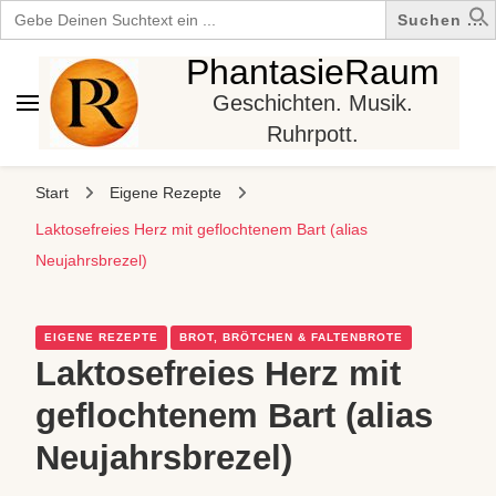
Search
for:
PhantasieRaum
Geschichten. Musik.
Ruhrpott.
Start
Eigene Rezepte
Laktosefreies Herz mit geflochtenem Bart (alias
Neujahrsbrezel)
EIGENE REZEPTE
BROT, BRÖTCHEN & FALTENBROTE
Laktosefreies Herz mit
geflochtenem Bart (alias
Neujahrsbrezel)