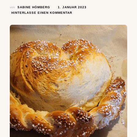
von
SABINE HÖMBERG
1. JANUAR 2023
ZU
HINTERLASSE EINEN KOMMENTAR
LAKTOSEFREIES
HERZ
MIT
GEFLOCHTENEM
BART (ALIAS
NEUJAHRSBREZEL)