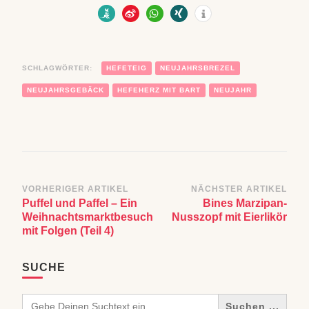
SCHLAGWÖRTER:
HEFETEIG
NEUJAHRSBREZEL
NEUJAHRSGEBÄCK
HEFEHERZ MIT BART
NEUJAHR
Beitragsnavigation
VORHERIGER ARTIKEL
NÄCHSTER ARTIKEL
Puffel und Paffel – Ein
Bines Marzipan-
Weihnachtsmarktbesuch
Nusszopf mit Eierlikör
mit Folgen (Teil 4)
SUCHE
Search