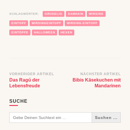
SCHLAGWÖRTER:
GRUSELIG
SAMHAIN
WIRSING
EINTOPF
WIRSINGEINTOPF
WIRSING-EINTOPF
EINTÖPFE
HALLOWEEN
HEXEN
Beitragsnavigation
VORHERIGER ARTIKEL
NÄCHSTER ARTIKEL
Das Ragú der
Bibis Käsekuchen mit
Lebensfreude
Mandarinen
SUCHE
Search
for: