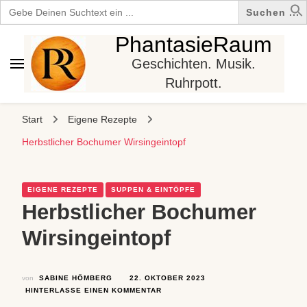
Search
for:
PhantasieRaum
Geschichten. Musik.
Ruhrpott.
Start
Eigene Rezepte
Herbstlicher Bochumer Wirsingeintopf
EIGENE REZEPTE
SUPPEN & EINTÖPFE
Herbstlicher Bochumer
Wirsingeintopf
von
SABINE HÖMBERG
22. OKTOBER 2023
ZU
HINTERLASSE EINEN KOMMENTAR
HERBSTLICHER