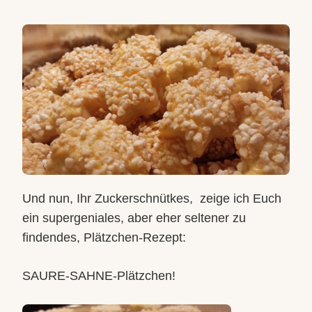
HÖMBER
SAURE-
SAHNE
PLÄTZC
(ALTES
FAMILIE
Und nun, Ihr Zuckerschnütkes,
zeige ich Euch
ein supergeniales, aber eher seltener zu
findendes, Plätzchen-Rezept:
SAURE-SAHNE-Plätzchen!