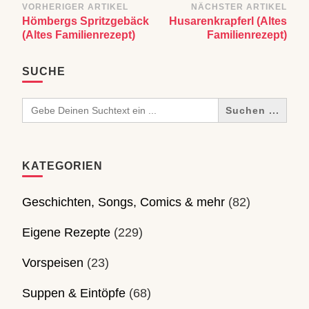
Beitragsnavigation
VORHERIGER ARTIKEL
NÄCHSTER ARTIKEL
Hömbergs Spritzgebäck
Husarenkrapferl (Altes
(Altes Familienrezept)
Familienrezept)
SUCHE
Search
for:
KATEGORIEN
Geschichten, Songs, Comics & mehr
(82)
Eigene Rezepte
(229)
Vorspeisen
(23)
Suppen & Eintöpfe
(68)