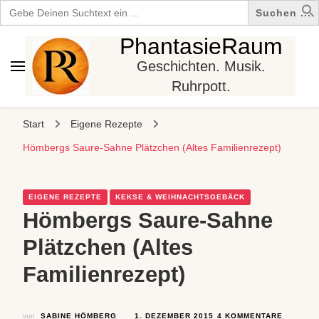
Search
for:
PhantasieRaum
Geschichten. Musik.
Ruhrpott.
Start
Eigene Rezepte
Hömbergs Saure-Sahne Plätzchen (Altes Familienrezept)
EIGENE REZEPTE
KEKSE & WEIHNACHTSGEBÄCK
Hömbergs Saure-Sahne
Plätzchen (Altes
Familienrezept)
ZU
von
SABINE HÖMBERG
1. DEZEMBER 2015
4 KOMMENTARE