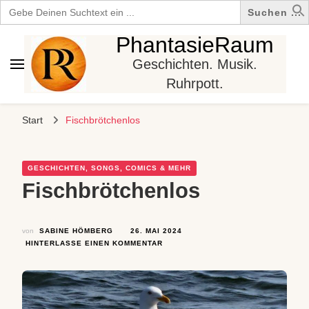
Search
for:
PhantasieRaum
Geschichten. Musik.
Ruhrpott.
Start
Fischbrötchenlos
GESCHICHTEN, SONGS, COMICS & MEHR
Fischbrötchenlos
von
SABINE HÖMBERG
26. MAI 2024
ZU
HINTERLASSE EINEN KOMMENTAR
FISCHBRÖTCHENLOS