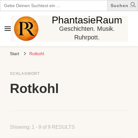
Search
for:
PhantasieRaum
Geschichten. Musik.
Ruhrpott.
Start
Rotkohl
SCHLAGWORT
Rotkohl
Showing: 1 - 9 of 9 RESULTS