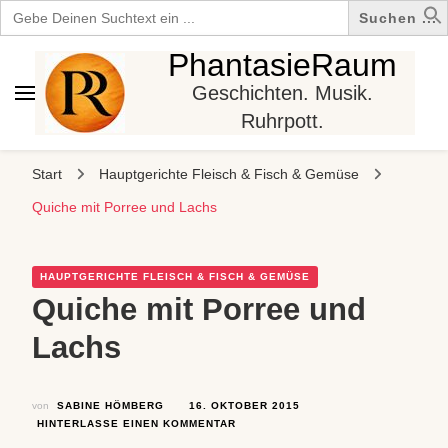
Search
for:
PhantasieRaum
Geschichten. Musik.
Ruhrpott.
Start
Hauptgerichte Fleisch & Fisch & Gemüse
Quiche mit Porree und Lachs
HAUPTGERICHTE FLEISCH & FISCH & GEMÜSE
Quiche mit Porree und
Lachs
von
SABINE HÖMBERG
16. OKTOBER 2015
ZU
HINTERLASSE EINEN KOMMENTAR
QUICHE