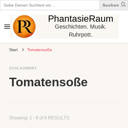
Search
for:
PhantasieRaum
Geschichten. Musik.
Ruhrpott.
Start
Tomatensoße
SCHLAGWORT
Tomatensoße
Showing: 1 - 8 of 8 RESULTS